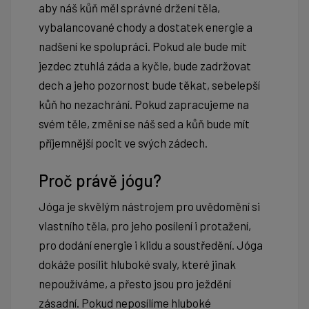
aby náš kůň měl správné držení těla,
vybalancované chody a dostatek energie a
nadšení ke spolupráci. Pokud ale bude mít
jezdec ztuhlá záda a kyčle, bude zadržovat
dech a jeho pozornost bude těkat, sebelepší
kůň ho nezachrání. Pokud zapracujeme na
svém těle, změní se náš sed a kůň bude mít
příjemnější pocit ve svých zádech.
Proč právě jógu?
Jóga je skvělým nástrojem pro uvědomění si
vlastního těla, pro jeho posílení i protažení,
pro dodání energie i klidu a soustředění. Jóga
dokáže posílit hluboké svaly, které jinak
nepoužíváme, a přesto jsou pro ježdění
zásadní. Pokud neposílíme hluboké