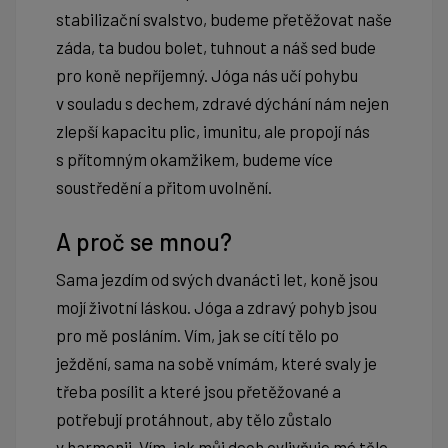
stabilizační svalstvo, budeme přetěžovat naše
záda, ta budou bolet, tuhnout a náš sed bude
pro koně nepříjemný. Jóga nás učí pohybu
v souladu s dechem, zdravé dýchání nám nejen
zlepší kapacitu plic, imunitu, ale propojí nás
s přítomným okamžikem, budeme více
soustředění a přitom uvolnění.
A proč se mnou?
Sama jezdím od svých dvanácti let, koně jsou
mojí životní láskou. Jóga a zdravý pohyb jsou
pro mě posláním. Vím, jak se cítí tělo po
ježdění, sama na sobě vnímám, které svaly je
třeba posílit a které jsou přetěžované a
potřebují protáhnout, aby tělo zůstalo
v harmonii. Vím, jak můj dech ovlivňuje mé tělo