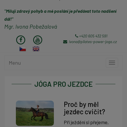
"Miluji zdravý pohyb a mé poslání je předávat toto nadšení
dál!"
Mgr. Ivona Pobežalová
+420 605 432 591
ivona@pilates-power-joga.cz
Menu
Toggle
navigati
JÓGA PRO JEZDCE
Proč by měl
jezdec cvičit?
Při ježdění si přejeme,