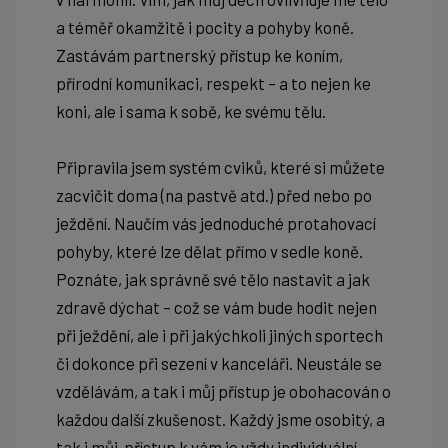
a téměř okamžitě i pocity a pohyby koně.
Zastávám partnerský přístup ke koním,
přírodní komunikaci, respekt – a to nejen ke
koni, ale i sama k sobě, ke svému tělu.
Připravila jsem systém cviků, které si můžete
zacvičit doma (na pastvě atd.) před nebo po
ježdění. Naučím vás jednoduché protahovací
pohyby, které lze dělat přímo v sedle koně.
Poznáte, jak správně své tělo nastavit a jak
zdravě dýchat – což se vám bude hodit nejen
při ježdění, ale i při jakýchkoli jiných sportech
či dokonce při sezení v kanceláři. Neustále se
vzdělávám, a tak i můj přístup je obohacován o
každou další zkušenost. Každý jsme osobitý, a
tak i můj přístup k vám je vždy individuální.