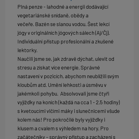
Plná penze - lahodné a energii dodávající
vegetariánské snídaně, obědy a
večeře. Bazén se slanou vodou. Šest lekcí
jógy v originálních jógových sálech (Aj/Čj).
Individuální přístup profesionální a zkušené
lektorky.
Naučili jsme se, jak zdravě dýchat, ulevit od
stresu a získat více energie. Správné
nastavení v pozicích, abychom neublížili svým
kloubům atd. Umění lehkosti a úsměvu v
jakémkoli pohybu. Absolvovali jsme čtyři
vyjížďky na koních (každá na cca 1 - 2,5 hodiny)
s kvetoucími vlčími máky i slunečnicemi všude
kolem nás! Pro pokročilé byly vyjížďky i
klusem a cvalem s výhledem na hory. Pro
začátečníky – správný přístup a zacházení s