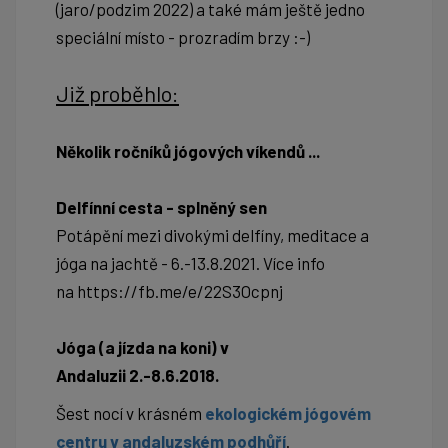
(jaro/podzim 2022) a také mám ještě jedno
speciální místo - prozradím brzy :-)
Již proběhlo:
Několik ročníků jógových víkendů ...
Delfínní cesta - splněný sen
Potápění mezi divokými delfíny, meditace a
jóga na jachtě - 6.-13.8.2021. Více info
na
https://fb.me/e/22S3Ocpnj
Jóga (a jízda na koni) v
Andaluzii 2.-8.6.2018.
Šest nocí v krásném
ekologickém jógovém
centru v andaluzském podhůří
.