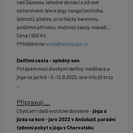
nad Sázavou, lahodné domácí a zdravé
občerstvení, lekce jógy, tanga (technika,
ladnost), pilates, procházky barevnou
podzimní přírodou, možnost sauny, masáží ...
Cena 1 900 Kč
Přihlášení na
ivona@ivonajoga.cz
Delfínní cesta - splněný sen
Potápění mezi divokými delfíny, meditace a
jóga na jachtě - 5.-12.8.2022, více info již brzy
...
Připravuji ...
Chystám i další exotické dovolené -
jóga a
jízda na koni - jaro 2022 v Andaluzii
,
parádní
týdenní pobyt s jógu v Chorvatsku