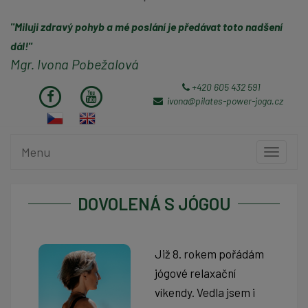
"Miluji zdravý pohyb a mé poslání je předávat toto nadšení
dál!"
Mgr. Ivona Pobežalová
+420 605 432 591
ivona@pilates-power-joga.cz
Menu
Toggle
navigati
DOVOLENÁ S JÓGOU
Již 8. rokem pořádám
jógové relaxační
víkendy. Vedla jsem i