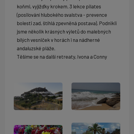
koňmi, vyjížďky krokem. 3 lekce pilates
(posilování hlubokého svalstva - prevence
bolesti zad, štíhlá zpevněná postava). Podnikli
jsme několik krásných výletů
do malebných
bílých vesniček v horách i na nádherné
andaluzské pláže.
Těšíme se na další retreaty, Ivona a Conny