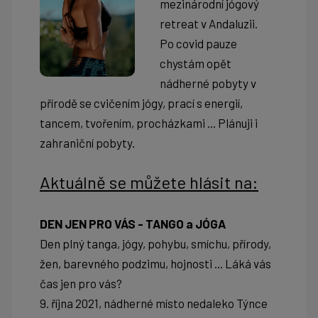
mezinárodní jógový
retreat v Andaluzii.
Po covid pauze
chystám opět
nádherné pobyty v
přírodě se cvičením jógy, prací s energií,
tancem, tvořením, procházkami ... Plánuji i
zahraniční pobyty.
Aktuálně se můžete hlásit na:
DEN JEN PRO VÁS - TANGO a JÓGA
Den plný tanga, jógy, pohybu, smíchu, přírody,
žen, barevného podzimu, hojnosti ... Láká vás
čas jen pro vás?
9. října 2021, nádherné místo nedaleko Týnce